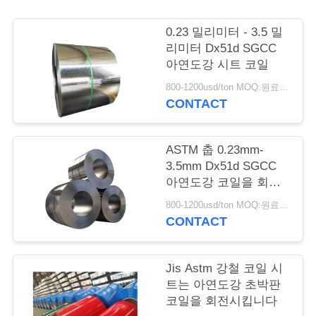
품
질
0.23 밀리미터 - 3.5 밀
리미터 Dx51d SGCC
관
아연도강 시트 코일
리
800-1200usd/ton MOQ:원료 크기를 아로르딩
CONTACT
저
ASTM 춥 0.23mm-
희
3.5mm Dx51d SGCC
아연도강 코일을 회전
와
시켰습니다
800-1200usd/ton MOQ:원료 크기를 아로르딩
연
CONTACT
락
Jis Astm 강철 코일 시
트는 아연도강 초박판
인
코일을 회전시킵니다