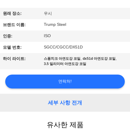
리
원래 장소:
우시
에
Trump Steel
브랜드 이름:
관
ISO
인증:
한
SGCC/CGCC/DX51D
모델 번호:
것
,
,
하이 라이트:
스퐁치크 아연도강 코일
dx51d 아연도강 코일
3.5 밀리미터 아연도강 코일
공
연락처!
장
투
세부 사항 전개
어
유사한 제품