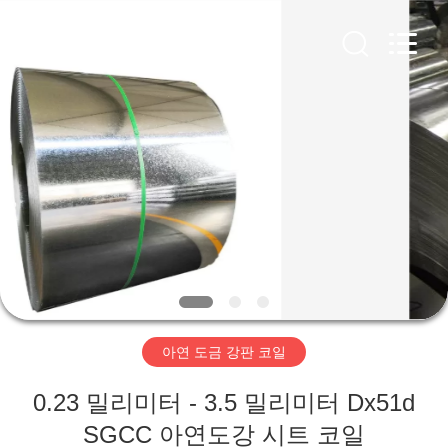
Copyright
©
2020
-
2026
WUXI
HONGJINMILAI
STEEL
CO.,LTD.
집
All
Rights
Reserved.
제
품
비
디
아연 도금 강판 코일
오
0.23 밀리미터 - 3.5 밀리미터 Dx51d
SGCC 아연도강 시트 코일
우