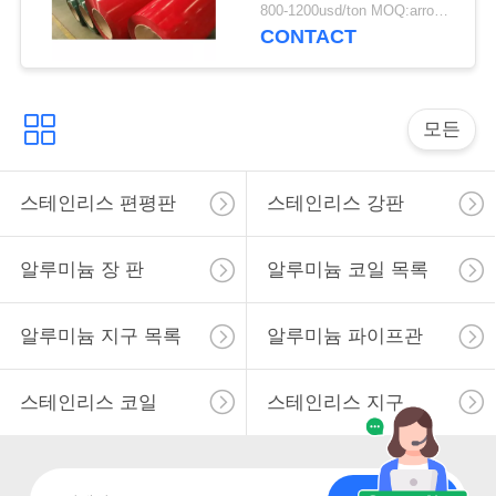
용
800-1200usd/ton MOQ:arroding 재료 크기
CONTACT
을
요
모든
청
하
스테인리스 편평판
스테인리스 강판
십
알루미늄 장 판
알루미늄 코일 목록
시
오
알루미늄 지구 목록
알루미늄 파이프관
사
스테인리스 코일
스테인리스 지구
이
트