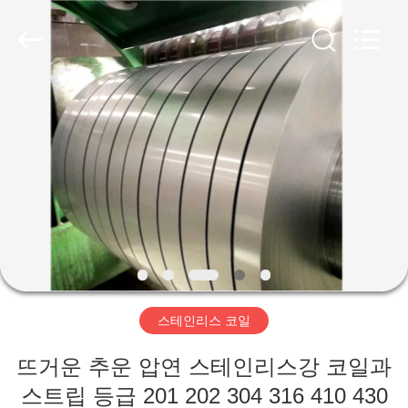
Copyright
©
2020
-
2026
WUXI
HONGJINMILAI
STEEL
CO.,LTD.
집
All
Rights
Reserved.
제
품
비
디
스테인리스 코일
오
뜨거운 추운 압연 스테인리스강 코일과
스트립 등급 201 202 304 316 410 430
우