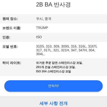
2B BA 반사경
리
에
원래 장소:
우시, 중국
관
TRUMP
브랜드 이름:
한
ISO
인증:
것
310S, 310, 309, 309S, 316, 316L, 316Ti,
모델 번호:
317, 317L, 321, 321H, 347, 347H, 304,
304L,
공
,
하이 라이트:
뜨거운 추운 압연 스테인리스강 코일
,
201개 건설 스테인리스강 코일
장
ISO 304 스테인리스강 코일
투
연락처!
어
세부 사항 전개