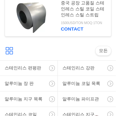
용
중국 공장 고품질 스테
인레스 스틸 코일 스테
을
인레스 스틸 스트립
요
1500USD/TON MOQ:1TON
CONTACT
청
하
모든
십
시
스테인리스 편평판
스테인리스 강판
오
알루미늄 장 판
알루미늄 코일 목록
사
알루미늄 지구 목록
알루미늄 파이프관
이
트
스테인리스 코일
스테인리스 지구