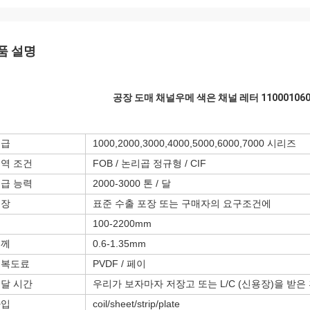
품 설명
공장 도매 채널우메 색은 채널 레터 110001
등급
1000,2000,3000,4000,5000,6000,7000 시리즈
역 조건
FOB / 논리곱 정규형 / CIF
급 능력
2000-3000 톤 / 달
메시지를 남겨주세요
곧 다시 연락 드리겠습니다!
포장
표준 수출 포장 또는 구매자의 요구조건에
폭
100-2200mm
두께
0.6-1.35mm
피복도료
PVDF / 페이
달 시간
우리가 보자마자 저장고 또는 L/C (신용장)을 받은 후 
타입
coil/sheet/strip/plate