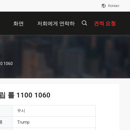
Korean
개
화면
저희에게 연락하
견적 요청
십시오
描
 1060
述
 1100 1060
우시
름
Trump