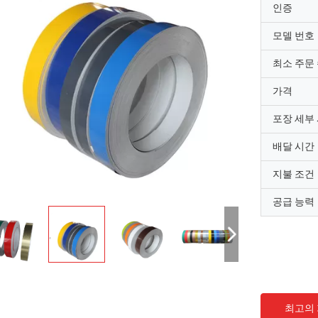
인증
모델 번호
최소 주문
가격
포장 세부
배달 시간
지불 조건
공급 능력
최고의