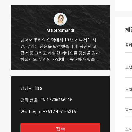
제
M.Boroomandi
시
넘어서 우리의 협력에서 10 년 지나서 ' - 시
원래
고
간, 우리는 윈윈을 달성했습니다. 당신의 고
감사
급 제품 그리고 세심한 서비스를 당신을 감사
습니
하십시오. 우리의 사업에는 중대하가 있습니
다
모델
담당자 :
lisa
두
전화 번호 :
86-17706166315
합
WhatsApp :
+8617706166315
접촉
표면