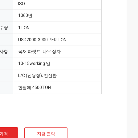
ISO
1060년
 수량
1TON
USD2000-3900 PER TON
 사항
목재 파렛트, 나무 상자.
10-15working 일
L/C (신용장), 전신환
한달에 4500TON
 가격
지금 연락