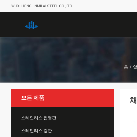
WUXI HONGJINMILAI STEEL CO.,LTD
홈
/
알
모든 제품
채
스테인리스 편평판
스테인리스 강판