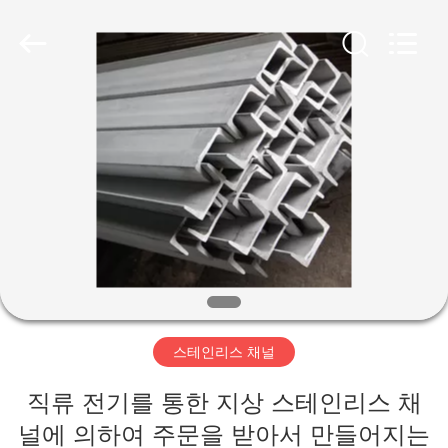
Copyright
©
2020
-
2026
WUXI
HONGJINMILAI
STEEL
CO.,LTD.
집
All
Rights
Reserved.
제
품
비
디
스테인리스 채널
오
직류 전기를 통한 지상 스테인리스 채
널에 의하여 주문을 받아서 만들어지는
우