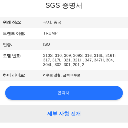
SGS 증명서
리
에
원래 장소:
우시, 중국
관
TRUMP
브랜드 이름:
한
ISO
인증:
것
310S, 310, 309, 309S, 316, 316L, 316Ti,
모델 번호:
317, 317L, 321, 321H, 347, 347H, 304,
304L, 302, 301, 201, 2
공
,
하이 라이트:
c 수로 강철
금속 u 수로
장
연락처!
투
어
세부 사항 전개