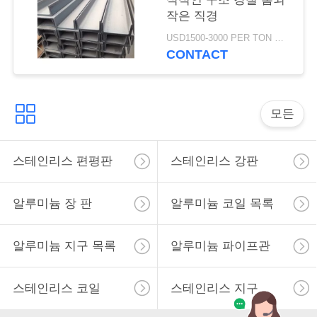
용
작은 직경
을
USD1500-3000 PER TON MOQ:1TON
CONTACT
요
청
모든
하
십
스테인리스 편평판
스테인리스 강판
시
오
알루미늄 장 판
알루미늄 코일 목록
알루미늄 지구 목록
알루미늄 파이프관
사
이
스테인리스 코일
스테인리스 지구
트