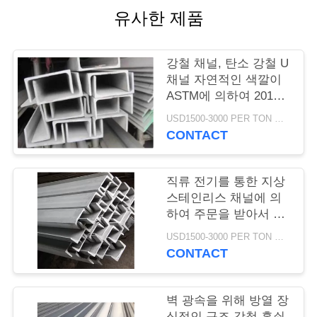
품
유사한 제품
질
관
강철 채널, 탄소 강철 U
채널 자연적인 색깔이
리
ASTM에 의하여 201
304 316 굴렀습니다
USD1500-3000 PER TON MOQ:1TON
저
CONTACT
희
직류 전기를 통한 지상
와
스테인리스 채널에 의
하여 주문을 받아서 만
연
들어지는 SGS 증명서
USD1500-3000 PER TON MOQ:1TON
락
CONTACT
인
벽 광속을 위해 방열 장
식적인 구조 강철 홈쇠