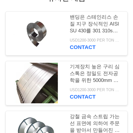
품
질
밴딩은 스테인리스 손
관
질 지구 장식적인 AISI
SU 430를 301 310s
리
304l 솔질했습니다
USD1200-3000 PER TON MOQ:1TON
CONTACT
저
기계장치 높은 구리 심
희
스톡은 정밀도 전자공
와
학을 위한 5000mm 길
이를 벗깁니다
연
USD1200-3000 PER TON MOQ:1TON
CONTACT
락
강철 금속 스트립 가는
인
선 표면에 의하여 주문
을 받아서 만들어진 녹