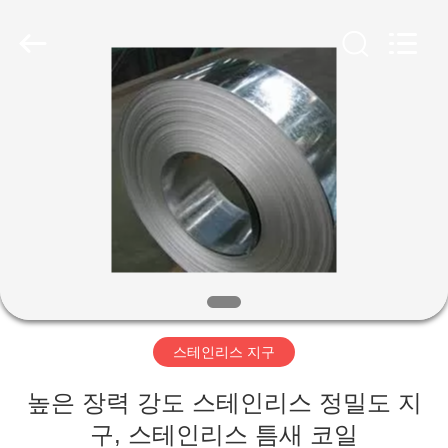
Copyright
©
2020
-
2026
WUXI
HONGJINMILAI
STEEL
CO.,LTD.
집
All
Rights
Reserved.
제
품
비
디
스테인리스 지구
오
높은 장력 강도 스테인리스 정밀도 지
구, 스테인리스 틈새 코일
우