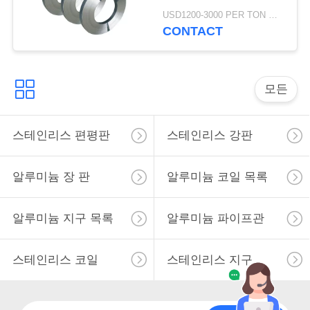
용
증거를 엷게 하고십시
USD1200-3000 PER TON MOQ:1TON
오/두껍게 벽으로 막으
CONTACT
을
십시오
요
청
모든
하
스테인리스 편평판
스테인리스 강판
십
시
알루미늄 장 판
알루미늄 코일 목록
오
알루미늄 지구 목록
알루미늄 파이프관
사
스테인리스 코일
스테인리스 지구
이
트