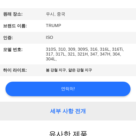
리
원래 장소:
우시, 중국
에
TRUMP
브랜드 이름:
관
ISO
인증:
한
310S, 310, 309, 309S, 316, 316L, 316Ti,
모델 번호:
317, 317L, 321, 321H, 347, 347H, 304,
것
304L,
,
하이 라이트:
봄 강철 지구
얇은 강철 지구
공
장
연락처!
투
세부 사항 전개
어
유사한 제품