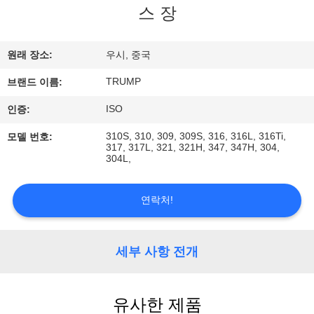
스 장
리
에
원래 장소:
우시, 중국
관
TRUMP
브랜드 이름:
한
ISO
인증:
것
310S, 310, 309, 309S, 316, 316L, 316Ti,
모델 번호:
317, 317L, 321, 321H, 347, 347H, 304,
304L,
공
연락처!
장
투
세부 사항 전개
어
유사한 제품