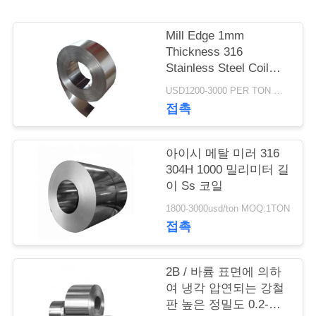
품
질
Mill Edge 1mm
Thickness 316
관
Stainless Steel Coil
리
200mm Width
USD1200-3000 PER TON MOQ:1Ton
접촉
저
아이시 메탈 미러 316
희
304H 1000 밀리미터 길
이 Ss 코일
와
1800-3000usd/ton MOQ:1TON
연
접촉
락
2B / 바륨 표면에 의하
여 냉각 압연되는 강철
인
판 높은 정밀도 0.2-