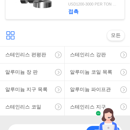
100mm 간격
용
USD1200-3000 PER TON MOQ:1TON
접촉
을
요
모든
청
하
스테인리스 편평판
스테인리스 강판
십
시
알루미늄 장 판
알루미늄 코일 목록
오
알루미늄 지구 목록
알루미늄 파이프관
스테인리스 코일
스테인리스 지구