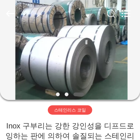
품
질
스
테
인
리
스
집
편
평
판
협
력
제
업
체.
Copyright
품
©
2020
-
2024
stainlesssteelflatplate.com.
All
비
Rights
Reserved.
디
스테인리스 코일
오
Inox 구부리는 강한 강인성을 디프드로
잉하는 판에 의하여 솔질되는 스테인리
우