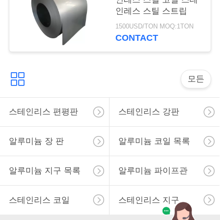
용
인레스 스틸 스트립
을
1500USD/TON MOQ:1TON
CONTACT
요
청
모든
하
십
스테인리스 편평판
스테인리스 강판
시
오
알루미늄 장 판
알루미늄 코일 목록
알루미늄 지구 목록
알루미늄 파이프관
사
이
스테인리스 코일
스테인리스 지구
트