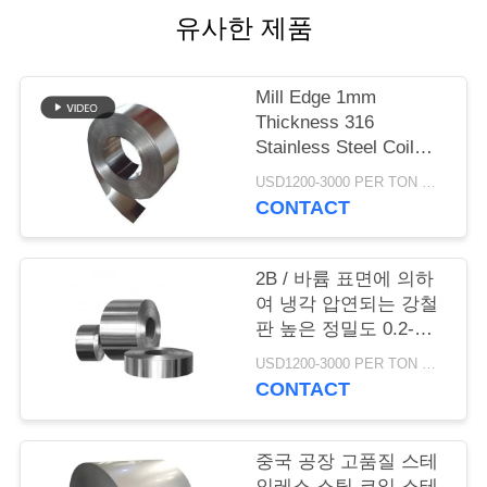
품
유사한 제품
질
관
Mill Edge 1mm
Thickness 316
리
Stainless Steel Coil
200mm Width
USD1200-3000 PER TON MOQ:1Ton
저
CONTACT
희
2B / 바륨 표면에 의하
와
여 냉각 압연되는 강철
판 높은 정밀도 0.2-
연
100mm 간격
USD1200-3000 PER TON MOQ:1TON
락
CONTACT
인
중국 공장 고품질 스테
인레스 스틸 코일 스테