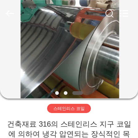
Copyright
©
2020
-
2026
WUXI
HONGJINMILAI
STEEL
CO.,LTD.
집
All
Rights
Reserved.
제
품
비
디
스테인리스 코일
오
건축재료 316의 스테인리스 지구 코일
에 의하여 냉각 압연되는 장식적인 목
우