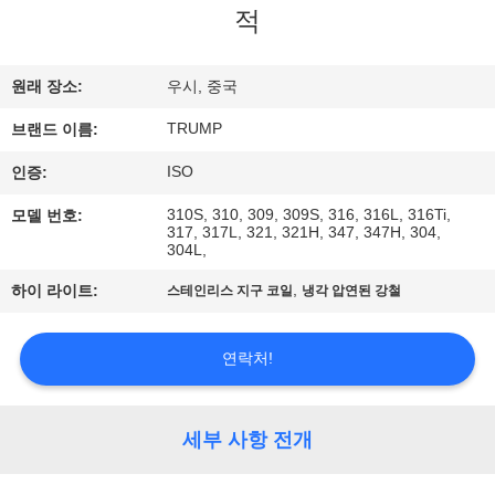
적
리
에
원래 장소:
우시, 중국
관
TRUMP
브랜드 이름:
한
ISO
인증:
것
310S, 310, 309, 309S, 316, 316L, 316Ti,
모델 번호:
317, 317L, 321, 321H, 347, 347H, 304,
304L,
공
,
하이 라이트:
스테인리스 지구 코일
냉각 압연된 강철
장
연락처!
투
어
세부 사항 전개