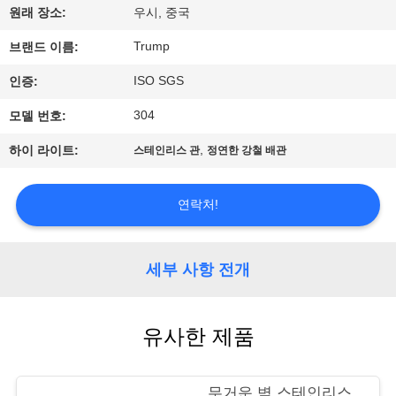
원래 장소:
우시, 중국
리
Trump
브랜드 이름:
에
ISO SGS
인증:
관
304
모델 번호:
한
,
하이 라이트:
스테인리스 관
정연한 강철 배관
것
연락처!
공
장
세부 사항 전개
투
어
유사한 제품
무거운 벽 스테인리스