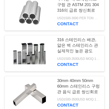
품
구렁 관 ASTM 201 304
질
316의 급료 쌍신회로
관
USD1500-3000 PER TON MOQ:1TON
CONTACT
리
316 스테인리스 배관,
저
얇은 벽 스테인리스 관
실제적인 높은 광도
희
USD1500-3500USD MOQ:1 톤
CONTACT
와
연
30mm 40mm 50mm
락
60mm 스테인리스 구렁
관 음식 급료 쌍신회로
USD1500-3500USD MOQ:1 톤
인
CONTACT