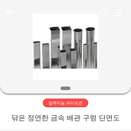
Copyright
©
2020
-
2026
WUXI
HONGJINMILAI
STEEL
CO.,LTD.
집
All
Rights
Reserved.
제
품
비
디
알루미늄 파이프관
오
닦은 정연한 금속 배관 구렁 단면도
우